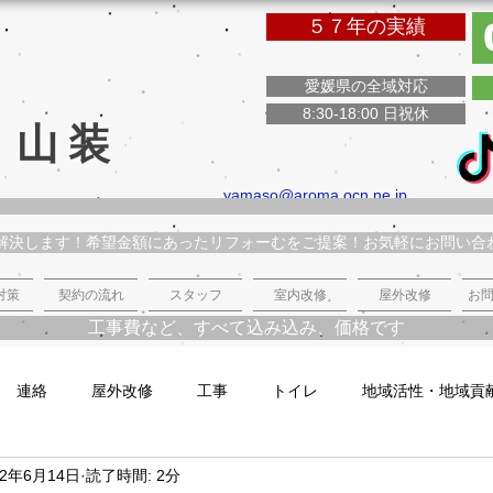
５７年の実績
愛媛県の全域対応
8:30-18:00 日祝休
 山装
yamaso@aroma.ocn.ne.jp
解決します！希望金額にあったリフォーむをご提案！お気軽にお問い合
対策
契約の流れ
スタッフ
室内改修
屋外改修
お問
工事費など、すべて込み込み、価格です
連絡
屋外改修
工事
トイレ
地域活性・地域貢
22年6月14日
読了時間: 2分