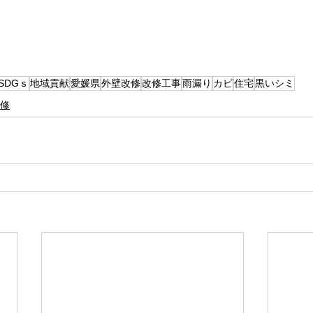
SDGｓ
地域貢献
愛媛県
外壁改修
改修工事
雨漏り
カビ
住宅
黒いシミ
修