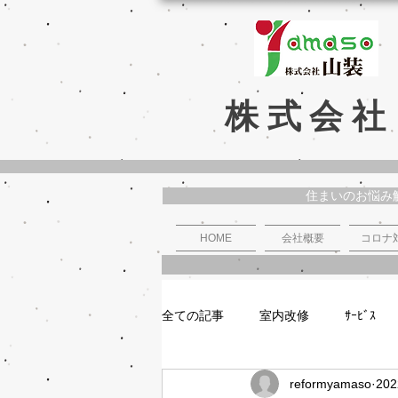
株式会社
住まいのお悩み
HOME
会社概要
コロナ
全ての記事
室内改修
ｻｰﾋﾞｽ
reformyamaso
20