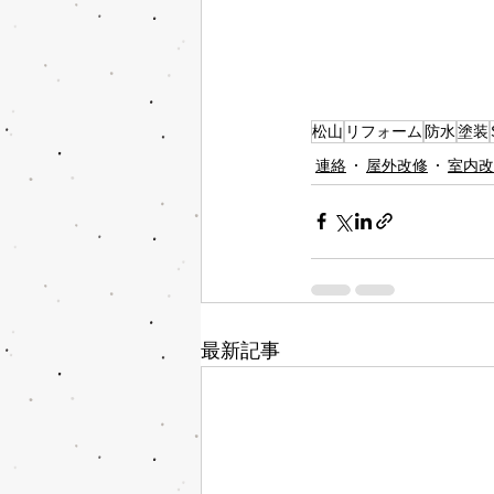
松山
リフォーム
防水
塗装
連絡
屋外改修
室内改
最新記事