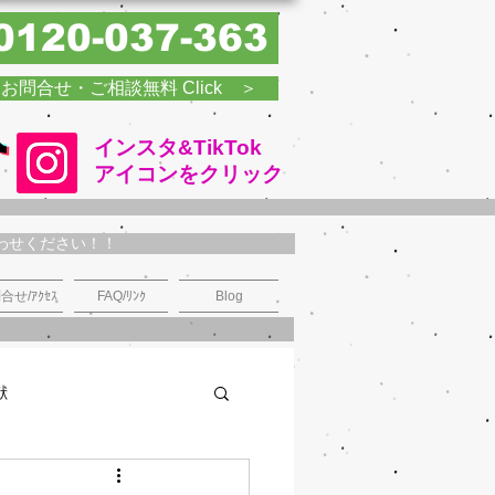
0120-037-363
お問合せ・ご相談無料 Click ＞
インスタ&TikTok
​アイコンをクリック
わせください！！
合せ/ｱｸｾｽ
FAQ/ﾘﾝｸ
Blog
献