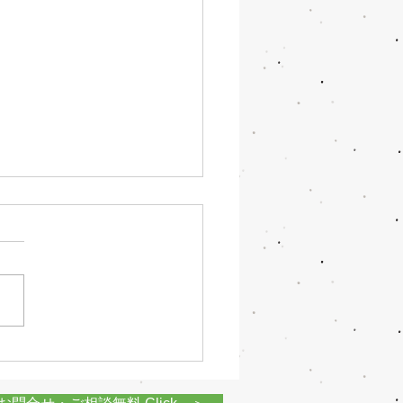
 第５２回 愛媛県Ｕ－
サッカー選手権大会