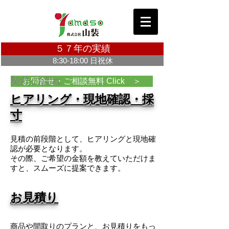
５７年の実績
8:30-18:00 日祝休
契約の流れ
お問合せ・ご相談無料 Click ＞
​​ヒアリング・現地確認・採
寸
見積の前段階として、ヒアリングと現地確
認が必要となります。
その際、ご希望の金額を教えていただけま
すと、スムーズに提案できます。
お見積り
商品や間取りのプランと、お見積りをもっ