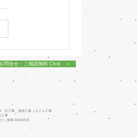
介
５日 ａｍ９時５５分～１０
間で１分間 あいテレビさん
 弊社をご紹介していただき
 その中の目玉として ①塗装
ンペーン ②水廻りリフォー
ャンペーン 上記２点の内容
紹介させていただきます。
お問合せ・ご相談無料 Click ＞
キャンペーン 限定５件とな
りますので...
事・石工事・屋根工事・タイル工事
具工事
し保険 A6003526