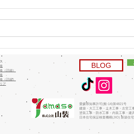
ご紹
６月
時の
中学生 職場体験
にて
ます
キャ
ムキ
をご
ス
BLOG
修
塗装
修（詳細）
ってお
修
修（詳細）
リア
愛媛県知事許可(般-14)第4821号
建築・大工工事・土木工事・左官工
塗装工事・防水工事・内装工事・建
​日本住宅保証検査機構(JIO) 新築住宅か