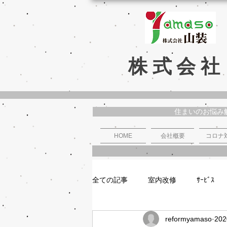
株式会社
住まいのお悩み
HOME
会社概要
コロナ
全ての記事
室内改修
ｻｰﾋﾞｽ
reformyamaso
20