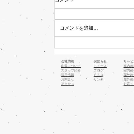
コメントを追加…
総合運動公園 整備工事！
会社情報
お知らせ
サービ
山装について
ニュース
室内改
スタッフ紹介
ブログ
室内改
採用情報
ＦＡＱ
屋外改
お問合せ
リンク
屋外改
アクセス
対応エ