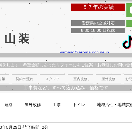
５７年の実績
愛媛県の全域対応
8:30-18:00 日祝休
 山装
yamaso@aroma.ocn.ne.jp
解決します！希望金額にあったリフォーむをご提案！お気軽にお問い合
対策
契約の流れ
スタッフ
室内改修
屋外改修
お問
工事費など、すべて込み込み、価格です
連絡
屋外改修
工事
トイレ
地域活性・地域貢
20年5月29日
読了時間: 2分