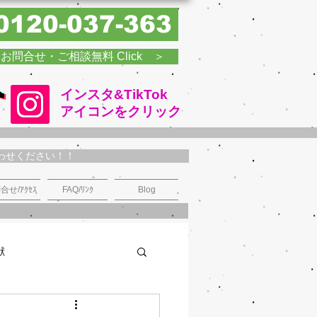
0120-037-363
お問合せ・ご相談無料 Click ＞
インスタ&TikTok
​アイコンをクリック
わせください！！
合せ/ｱｸｾｽ
FAQ/ﾘﾝｸ
Blog
献