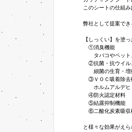
このシートの仕組み
弊社として提案でき
【しっくい】を塗っ
　①消臭機能
　　タバコやペット
　②抗菌・抗ウイル
　　細菌の生育・増
　③ＶＯＣ吸着除去
　　ホルムアルデヒ
　④防火認定材料
　⑤結露抑制機能
　⑥二酸化炭素吸収
と様々な効果がえら