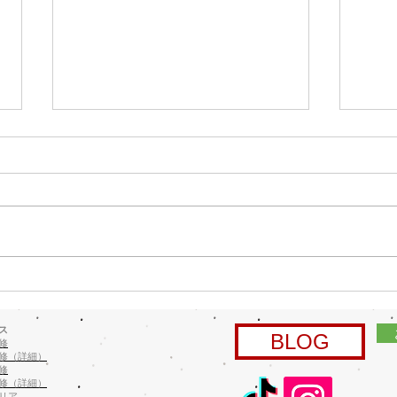
塗装
ご紹
６月
時の
中学生 職場体験
にて
ます
キャ
ムキ
をご
ス
BLOG
修
塗装
修（詳細）
ってお
修
修（詳細）
リア