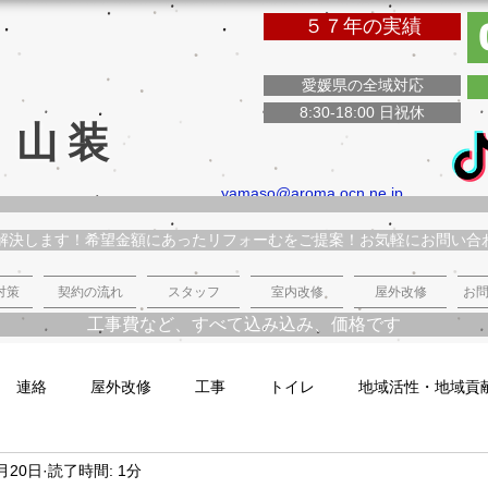
５７年の実績
愛媛県の全域対応
8:30-18:00 日祝休
 山装
yamaso@aroma.ocn.ne.jp
解決します！希望金額にあったリフォーむをご提案！お気軽にお問い合
対策
契約の流れ
スタッフ
室内改修
屋外改修
お問
工事費など、すべて込み込み、価格です
連絡
屋外改修
工事
トイレ
地域活性・地域貢
0月20日
読了時間: 1分