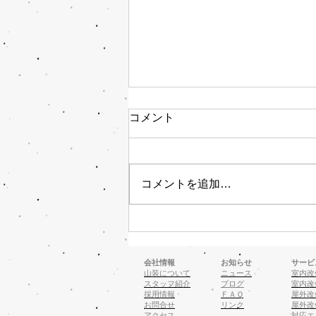
コメント
コメントを追加…
総合運動公園 整備工事！
会社情報
お知らせ
サービ
山装について
ニュース
室内改
スタッフ紹介
ブログ
室内改
採用情報
ＦＡＱ
屋外改
お問合せ
リンク
屋外改
アクセス
対応エ