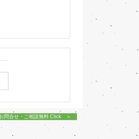
、水廻りキャンペーンの
介
５日 ａｍ９時５５分～１０
間で１分間 あいテレビさん
 弊社をご紹介していただき
 その中の目玉として ①塗装
ンペーン ②水廻りリフォー
ャンペーン 上記２点の内容
紹介させていただきます。
お問合せ・ご相談無料 Click ＞
キャンペーン 限定５件とな
りますので...