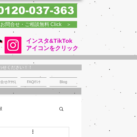
0120-037-363
お問合せ・ご相談無料 Click ＞
インスタ&TikTok
​アイコンをクリック
わせください！！
合せ/ｱｸｾｽ
FAQ/ﾘﾝｸ
Blog
献