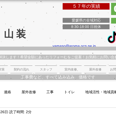
５７年の実績
愛媛県の全域対応
8:30-18:00 日祝休
 山装
yamaso@aroma.ocn.ne.jp
解決します！希望金額にあったリフォーむをご提案！お気軽にお問い合
対策
契約の流れ
スタッフ
室内改修
屋外改修
お問
工事費など、すべて込み込み、価格です
連絡
屋外改修
工事
トイレ
地域活性・地域貢
月26日
読了時間: 2分