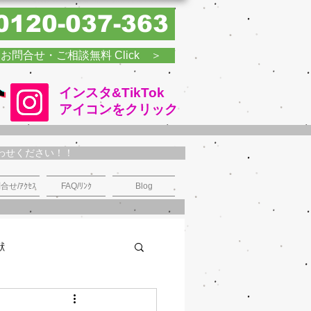
0120-037-363
お問合せ・ご相談無料 Click ＞
インスタ&TikTok
​アイコンをクリック
わせください！！
合せ/ｱｸｾｽ
FAQ/ﾘﾝｸ
Blog
献