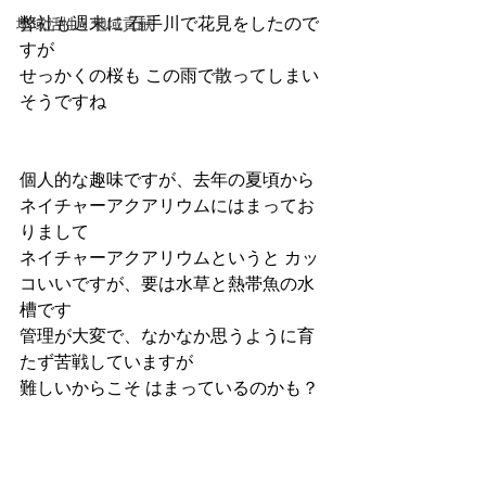
弊社も週末に 石手川で花見をしたので
地域活性・地域貢献
すが
せっかくの桜も この雨で散ってしまい
そうですね
個人的な趣味ですが、去年の夏頃から
ネイチャーアクアリウムにはまってお
りまして
ネイチャーアクアリウムというと カッ
コいいですが、要は水草と熱帯魚の水
槽です
管理が大変で、なかなか思うように育
たず苦戦していますが
難しいからこそ はまっているのかも？