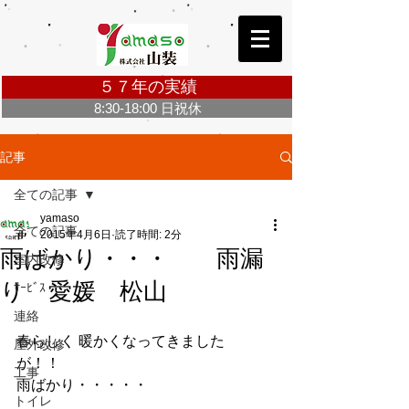
５７年の実績
8:30-18:00 日祝休
お問合せ・ご相談無料 Click ＞
記事
全ての記事
yamaso
全ての記事
2015年4月6日
読了時間: 2分
雨ばかり・・・ 雨漏
室内改修
り 愛媛 松山
ｻｰﾋﾞｽ
連絡
春らしく 暖かくなってきました
屋外改修
が！！
工事
雨ばかり・・・・・
トイレ