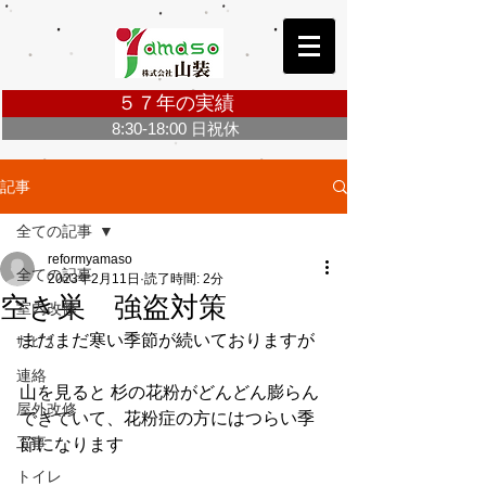
５７年の実績
8:30-18:00 日祝休
お問合せ・ご相談無料 Click ＞
記事
全ての記事
reformyamaso
全ての記事
2023年2月11日
読了時間: 2分
空き巣 強盗対策
室内改修
まだまだ寒い季節が続いておりますが
ｻｰﾋﾞｽ
連絡
山を見ると 杉の花粉がどんどん膨らん
屋外改修
できていて、花粉症の方にはつらい季
工事
節になります
トイレ