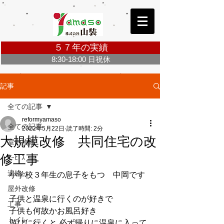
５７年の実績
8:30-18:00 日祝休
お問合せ・ご相談無料 Click ＞
記事
全ての記事
reformyamaso
全ての記事
2022年5月22日
読了時間: 2分
大規模改修 共同住宅の改
室内改修
修工事
ｻｰﾋﾞｽ
連絡
小学校３年生の息子をもつ　中岡です
屋外改修
子供と温泉に行くのが好きで
工事
子供も何故かお風呂好き
トイレ
遊びに行くと 必ず帰りに温泉に入って