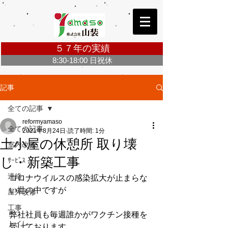
５７年の実績
8:30-18:00 日祝休
お問合せ・ご相談無料 Click ＞
記事
全ての記事
reformyamaso
全ての記事
2021年8月24日
読了時間: 1分
土小屋の休憩所 取り壊
室内改修
し・新築工事
ｻｰﾋﾞｽ
連絡
コロナウイルスの感染拡大が止まらな
い世の中ですが
屋外改修
工事
弊社社員も毎週誰かがワクチン接種を
トイレ
受けております