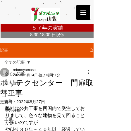
５７年の実績
8:30-18:00 日祝休
お問合せ・ご相談無料 Click ＞
記事
全ての記事
reformyamaso
全ての記事
2022年6月14日
読了時間: 1分
ポリテクセンター 門扉取
室内改修
替工事
ｻｰﾋﾞｽ
連絡
更新日：
2022年8月27日
弊社は公共工事を四国内で受注してお
屋外改修
りまして、色々な建物を見て回ること
工事
が多いのですが
トイレ
やはり３０年～４０年以上経過してい