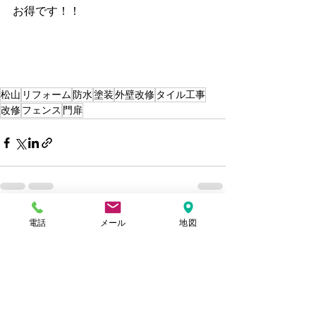
お得です！！
松山
リフォーム
防水
塗装
外壁改修
タイル工事
改修
フェンス
門扉
すべて表示
電話
メール
地図
最新記事