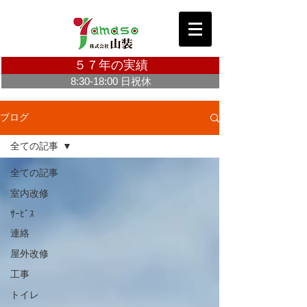
５７年の実績
8:30-18:00 日祝休
お問合せ・ご相談無料 Click ＞
ブログ
全ての記事
全ての記事
室内改修
ｻｰﾋﾞｽ
連絡
屋外改修
工事
トイレ