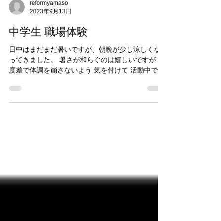
reformyamaso
2023年9月13日
中学生 職場体験
日中はまだまだ暑いですが、朝晩が少し涼しくな
ってきました。 暑さが和らぐのは嬉しいですが 温
度差で体調を崩さないよう 気を付けて 活動中です
今日明日と、余土中学校の２年生の男の子が２名
職場体験に来ています。 弊社としても職場体験受
け入れは初めてのことなので...