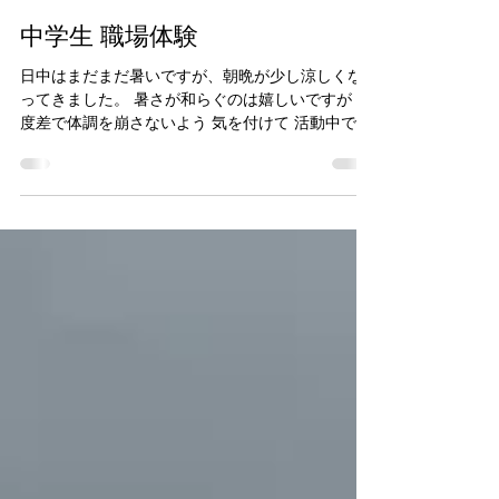
reformyamaso
2023年9月13日
中学生 職場体験
日中はまだまだ暑いですが、朝晩が少し涼しくな
ってきました。 暑さが和らぐのは嬉しいですが 温
度差で体調を崩さないよう 気を付けて 活動中です
今日明日と、余土中学校の２年生の男の子が２名
職場体験に来ています。 弊社としても職場体験受
け入れは初めてのことなので...