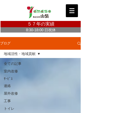
５７年の実績
8:30-18:00 日祝休
お問合せ・ご相談無料 Click ＞
ブログ
地域活性・地域貢献
全ての記事
室内改修
ｻｰﾋﾞｽ
連絡
屋外改修
工事
トイレ